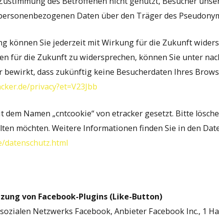
 Zustimmung des Betroffenen nicht genutzt, Besucher unse
it personenbezogenen Daten über den Träger des Pseudon
g können Sie jederzeit mit Wirkung für die Zukunft wide
en für die Zukunft zu widersprechen, können Sie unter na
r bewirkt, dass zukünftig keine Besucherdaten Ihres Brow
acker.de/privacy?et=V23Jbb
 dem Namen „cntcookie“ von etracker gesetzt. Bitte lösche
alten möchten. Weitere Informationen finden Sie in den D
e/datenschutz.html
zung von Facebook-Plugins (Like-Button)
 sozialen Netzwerks Facebook, Anbieter Facebook Inc., 1 Ha